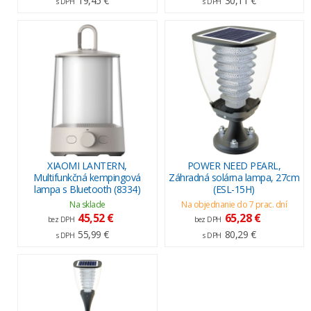
19,45 €
30,11 €
s DPH
s DPH
XIAOMI LANTERN,
POWER NEED PEARL,
Multifunkčná kempingová
Záhradná solárna lampa, 27cm
lampa s Bluetooth (8334)
(ESL-15H)
Na sklade
Na objednanie do 7 prac. dní
45,52 €
65,28 €
bez DPH
bez DPH
55,99 €
80,29 €
s DPH
s DPH