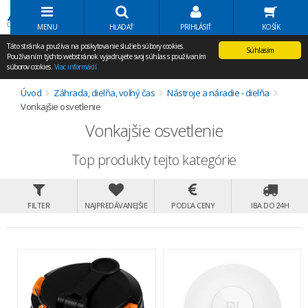
Volať Agem
MENU
HĽADAŤ
PRIHLÁSIŤ
KOŠÍK
Táto stránka používa na poskytovanie služieb súbory cookies.
Súhlasím
Používaním týchto webstránok vyjadrujete svoj súhlas s používaním
súborov cookies.
Viac informácií
Úvod
Záhrada, dielňa, voľný čas
Nástroje a náradie - dielňa
Vonkajšie osvetlenie
Vonkajšie osvetlenie
Top produkty tejto kategórie
FILTER
NAJPREDÁVANEJŠIE
PODĽA CENY
IBA DO 24H