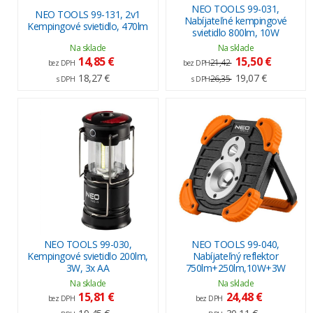
NEO TOOLS 99-031,
NEO TOOLS 99-131, 2v1
Nabíjateľné kempingové
Kempingové svietidlo, 470lm
svietidlo 800lm, 10W
Na sklade
Na sklade
14,85 €
15,50 €
21,42
bez DPH
bez DPH
18,27 €
19,07 €
26,35
s DPH
s DPH
NEO TOOLS 99-030,
NEO TOOLS 99-040,
Kempingové svietidlo 200lm,
Nabíjateľný reflektor
3W, 3x AA
750lm+250lm,10W+3W
Na sklade
Na sklade
15,81 €
24,48 €
bez DPH
bez DPH