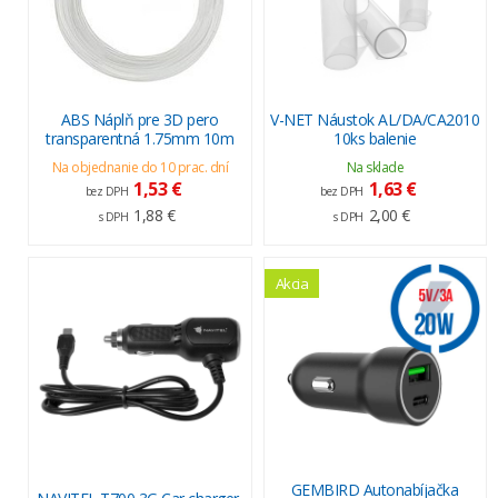
ABS Náplň pre 3D pero
V-NET Náustok AL/DA/CA2010
transparentná 1.75mm 10m
10ks balenie
Na objednanie do 10 prac. dní
Na sklade
1,53 €
1,63 €
bez DPH
bez DPH
1,88 €
2,00 €
s DPH
s DPH
Akcia
GEMBIRD Autonabíjačka