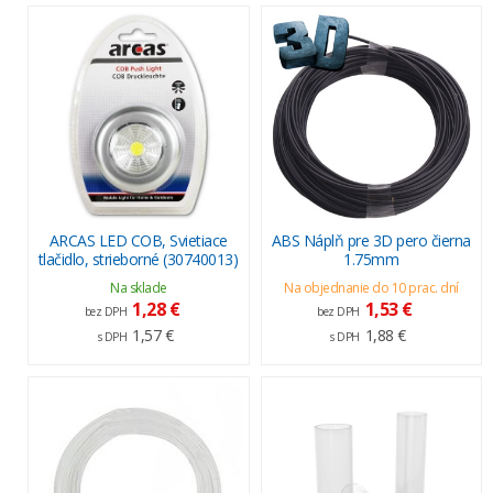
ARCAS LED COB, Svietiace
ABS Náplň pre 3D pero čierna
tlačidlo, strieborné (30740013)
1.75mm
Na sklade
Na objednanie do 10 prac. dní
1,28 €
1,53 €
bez DPH
bez DPH
1,57 €
1,88 €
s DPH
s DPH