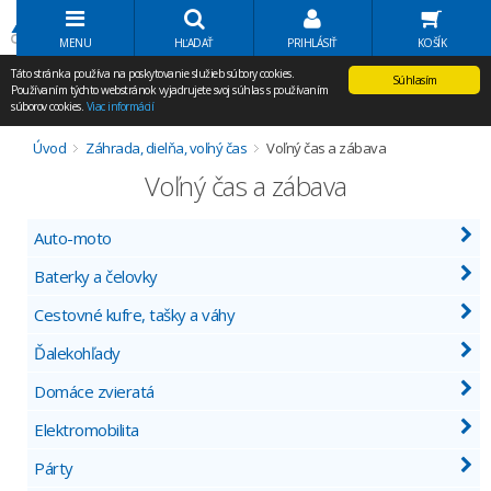
Volať Agem
MENU
HĽADAŤ
PRIHLÁSIŤ
KOŠÍK
Táto stránka používa na poskytovanie služieb súbory cookies.
Súhlasím
Používaním týchto webstránok vyjadrujete svoj súhlas s používaním
súborov cookies.
Viac informácií
Úvod
Záhrada, dielňa, voľný čas
Voľný čas a zábava
Voľný čas a zábava
Auto-moto
Baterky a čelovky
Cestovné kufre, tašky a váhy
Ďalekohľady
Domáce zvieratá
Elektromobilita
Párty