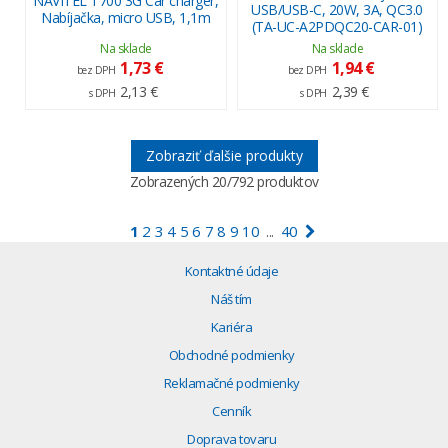
NAVITEL T700 3G Car charger,
USB/USB-C, 20W, 3A, QC3.0
Nabíjačka, micro USB, 1,1m
(TA-UC-A2PDQC20-CAR-01)
Na sklade
Na sklade
1,73 €
1,94 €
bez DPH
bez DPH
2,13 €
2,39 €
s DPH
s DPH
Zobraziť ďalšie produkty
Zobrazených
20
/792 produktov
1
2
3
4
5
6
7
8
9
10
40
...
Kontaktné údaje
Náš tím
Kariéra
Obchodné podmienky
Reklamačné podmienky
Cenník
Doprava tovaru