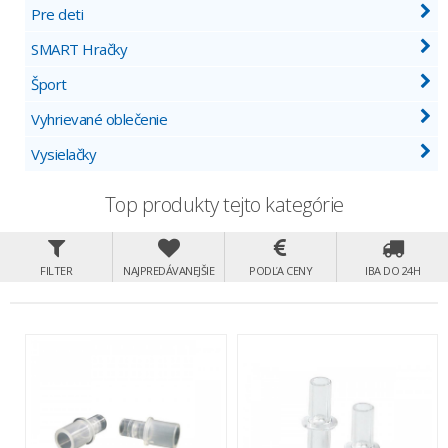
Pre deti
SMART Hračky
Šport
Vyhrievané oblečenie
Vysielačky
Top produkty tejto kategórie
FILTER
NAJPREDÁVANEJŠIE
PODĽA CENY
IBA DO 24H