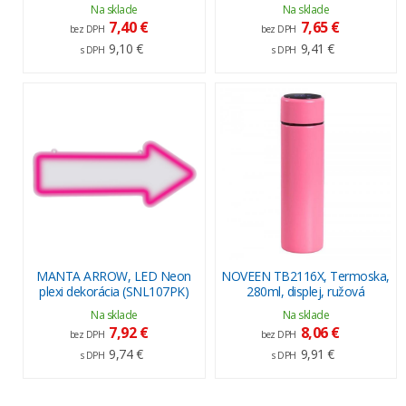
Na sklade
Na sklade
7,40 €
7,65 €
bez DPH
bez DPH
9,10 €
9,41 €
s DPH
s DPH
MANTA ARROW, LED Neon
NOVEEN TB2116X, Termoska,
plexi dekorácia (SNL107PK)
280ml, displej, ružová
Na sklade
Na sklade
7,92 €
8,06 €
bez DPH
bez DPH
9,74 €
9,91 €
s DPH
s DPH