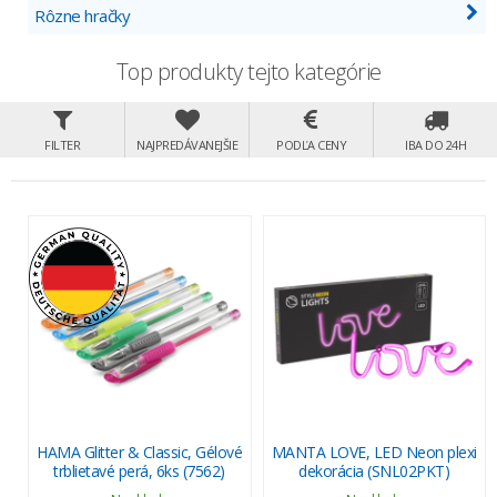
Rôzne hračky
Top produkty tejto kategórie
FILTER
NAJPREDÁVANEJŠIE
PODĽA CENY
IBA DO 24H
HAMA Glitter & Classic, Gélové
MANTA LOVE, LED Neon plexi
trblietavé perá, 6ks (7562)
dekorácia (SNL02PKT)