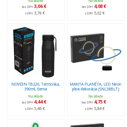
Na sklade
Na sklade
3,06 €
4,08 €
bez DPH
bez DPH
3,76 €
5,02 €
s DPH
s DPH
NOVEEN TB220, Termoska,
MANTA PLANÉTA, LED Neon
390ml, čierna
plexi dekorácia (SNL38BLT)
Na sklade
Na sklade
4,44 €
4,75 €
bez DPH
bez DPH
5,46 €
5,84 €
s DPH
s DPH