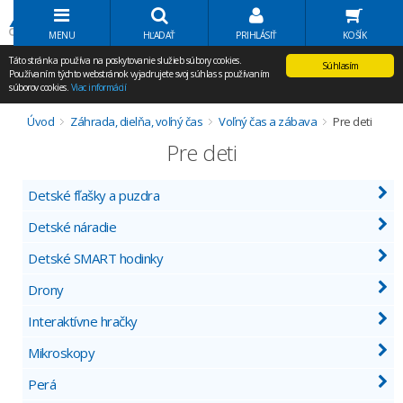
Volať Agem
MENU
HĽADAŤ
PRIHLÁSIŤ
KOŠÍK
Táto stránka používa na poskytovanie služieb súbory cookies.
Súhlasím
Používaním týchto webstránok vyjadrujete svoj súhlas s používaním
súborov cookies.
Viac informácií
Úvod
Záhrada, dielňa, voľný čas
Voľný čas a zábava
Pre deti
Pre deti
Detské fľašky a puzdra
Detské náradie
Detské SMART hodinky
Drony
Interaktívne hračky
Mikroskopy
Perá