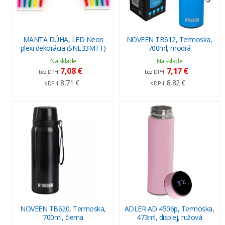
MANTA DÚHA, LED Neon
NOVEEN TB612, Termoska,
plexi dekorácia (SNL33MTT)
700ml, modrá
Na sklade
Na sklade
7,08 €
7,17 €
bez DPH
bez DPH
8,71 €
8,82 €
s DPH
s DPH
NOVEEN TB620, Termoska,
ADLER AD 4506p, Termoska,
700ml, čierna
473ml, displej, ružová