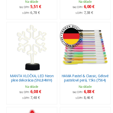
Na sklade
Na sklade
5,51 €
6,00 €
bez DPH
bez DPH
6,78 €
7,38 €
s DPH
s DPH
MANTA VLOČKA, LED Neon
HAMA Pastel & Classic, Gélové
plexi dekorácia (SNL84WH)
pastelové perá, 15ks (7564)
Na sklade
Na sklade
6,08 €
6,88 €
bez DPH
bez DPH
7,48 €
8,46 €
s DPH
s DPH