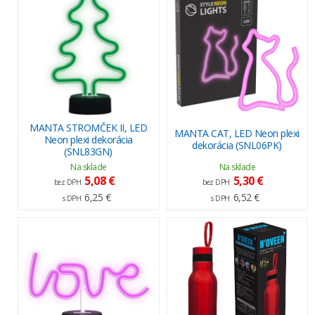
MANTA STROMČEK II, LED
MANTA CAT, LED Neon plexi
Neon plexi dekorácia
dekorácia (SNL06PK)
(SNL83GN)
Na sklade
Na sklade
5,08 €
5,30 €
bez DPH
bez DPH
6,25 €
6,52 €
s DPH
s DPH