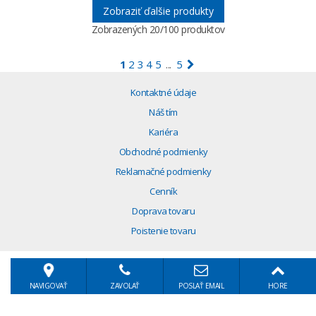
Zobraziť ďalšie produkty
Zobrazených
20
/100 produktov
1
2
3
4
5
5
...
Kontaktné údaje
Náš tím
Kariéra
Obchodné podmienky
Reklamačné podmienky
Cenník
Doprava tovaru
Poistenie tovaru
NAVIGOVAŤ
ZAVOLAŤ
POSLAŤ EMAIL
HORE