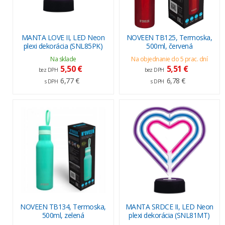
MANTA LOVE II, LED Neon
NOVEEN TB125, Termoska,
plexi dekorácia (SNL85PK)
500ml, červená
Na sklade
Na objednanie do 5 prac. dní
5,50 €
5,51 €
bez DPH
bez DPH
6,77 €
6,78 €
s DPH
s DPH
NOVEEN TB134, Termoska,
MANTA SRDCE II, LED Neon
500ml, zelená
plexi dekorácia (SNL81MT)