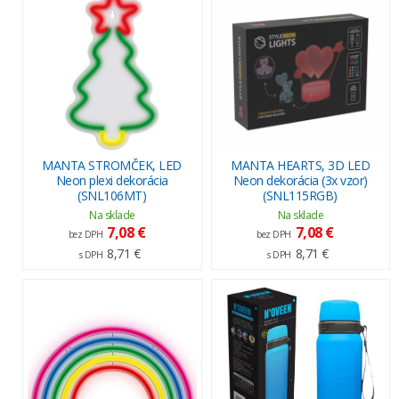
MANTA STROMČEK, LED
MANTA HEARTS, 3D LED
Neon plexi dekorácia
Neon dekorácia (3x vzor)
(SNL106MT)
(SNL115RGB)
Na sklade
Na sklade
7,08 €
7,08 €
bez DPH
bez DPH
8,71 €
8,71 €
s DPH
s DPH