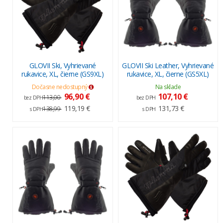
GLOVII Ski, Vyhrievané
GLOVII Ski Leather, Vyhrievané
rukavice, XL, čierne (GS9XL)
rukavice, XL, čierne (GS5XL)
Dočasne nedostupný
Na sklade
96,90 €
107,10 €
113,00
bez DPH
bez DPH
119,19 €
131,73 €
138,99
s DPH
s DPH