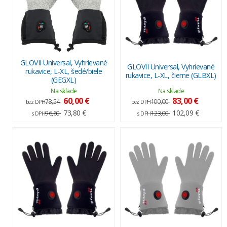
GLOVII Universal, Vyhrievané
GLOVII Universal, Vyhrievané
rukavice, L-XL, šedé/biele
rukavice, L-XL, čierne (GLBXL)
(GEGXL)
Na sklade
Na sklade
60,00 €
83,00 €
78,54
100,00
bez DPH
bez DPH
73,80 €
102,09 €
96,60
123,00
s DPH
s DPH