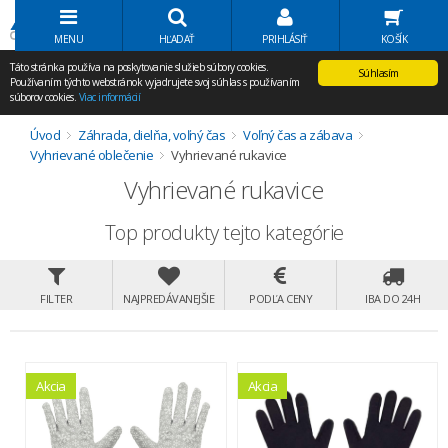
Volať Agem
MENU
HĽADAŤ
PRIHLÁSIŤ
KOŠÍK
Táto stránka používa na poskytovanie služieb súbory cookies.
Súhlasím
Používaním týchto webstránok vyjadrujete svoj súhlas s používaním
súborov cookies.
Viac informácií
Úvod
Záhrada, dielňa, voľný čas
Voľný čas a zábava
Vyhrievané oblečenie
Vyhrievané rukavice
Vyhrievané rukavice
Top produkty tejto kategórie
FILTER
NAJPREDÁVANEJŠIE
PODĽA CENY
IBA DO 24H
Akcia
Akcia