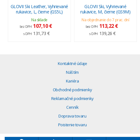
GLOVII Ski Leather, Vyhrievané
GLOVII Ski, Vyhrievané
rukavice, L, čierne (GS5L)
rukavice, M, čierne (GS9M)
Na sklade
Na objednanie do 7 prac. dní
107,10 €
113,22 €
bez DPH
bez DPH
131,73 €
139,26 €
s DPH
s DPH
Kontaktné údaje
Náš tím
Kariéra
Obchodné podmienky
Reklamačné podmienky
Cenník
Doprava tovaru
Poistenie tovaru