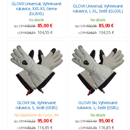
GLOVII Universal, Vyhrievané
GLOVII Universal, Vyhrievané
rukavice, XXS-XS, čierne
rukavice, L-XL, šedé (GLGXL)
(GLBXS)
Na sklade
Na sklade
85,00 €
85,00 €
100,98
100,98
bez DPH
bez DPH
104,55 €
104,55 €
124,21
124,21
s DPH
s DPH
GLOVII Ski, Vyhrievané
GLOVII Ski, Vyhrievané
rukavice, S, šedé (GS8S)
rukavice, L, šedé (GS8L)
Na objednanie do 7 prac. dní
Na sklade
95,00 €
95,00 €
113,22
107,10
bez DPH
bez DPH
116,85 €
116,85 €
139,26
131,73
s DPH
s DPH