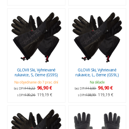
GLOVII Ski, Vyhrievané
GLOVII Ski, Vyhrievané
rukavice, S, čierne (GS9S)
rukavice, L, čierne (GS9L)
Na objednanie do 7 prac. dní
Na sklade
96,90 €
96,90 €
113,22
113,00
bez DPH
bez DPH
119,19 €
119,19 €
139,26
138,99
s DPH
s DPH