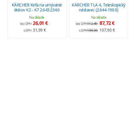
KÄRCHER Kefa na umývanie
KÄRCHER TLA 4, Teleskopický
diskov K2 - K7 2.643.234.0
nástavec (2.644-190.0)
Na sklade
Na sklade
26,01 €
87,72 €
112,49
bez DPH
bez DPH
31,99 €
107,90 €
138,36
s DPH
s DPH
Kontaktné údaje
Náš tím
Kariéra
Obchodné podmienky
Reklamačné podmienky
Cenník
Doprava tovaru
Poistenie tovaru