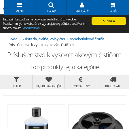
Volať Agem
MENU
HĽADAŤ
PRIHLÁSIŤ
KOŠÍK
Táto stránka používa na poskytovanie služieb súbory cookies.
Súhlasím
Používaním týchto webstránok vyjadrujete svoj súhlas s používaním
súborov cookies.
Viac informácií
Úvod
Záhrada, dielňa, voľný čas
Vysokotlakové čističe
Príslušenstvo k vysokotlakovým čističom
Príslušenstvo k vysokotlakovým čističom
Top produkty tejto kategórie
FILTER
NAJPREDÁVANEJŠIE
PODĽA CENY
IBA DO 24H