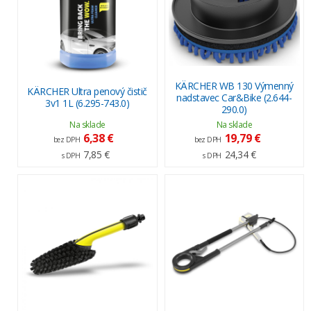
KÄRCHER WB 130 Výmenný
KÄRCHER Ultra penový čistič
nadstavec Car&Bike (2.644-
3v1 1L (6.295-743.0)
290.0)
Na sklade
Na sklade
6,38 €
19,79 €
bez DPH
bez DPH
7,85 €
24,34 €
s DPH
s DPH